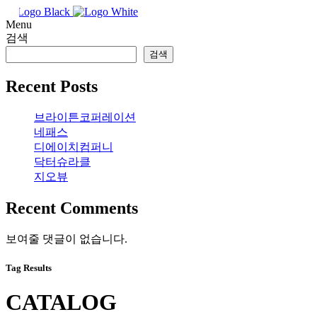
Menu
검색
COMPANY
검색
SERVICE
Recent Posts
브라이튼코퍼레이션
MARKETING
네패스
디에이치컴퍼니
닥터슈라클
DESIGN
지오뷰
Recent Comments
VIDEO
보여줄 댓글이 없습니다.
WEB
Tag Results
정부지원사업
CATALOG