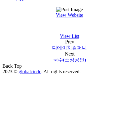
WORK
View Website
사업영역
View List
Prev
NEWS
디에이치컴퍼니
Next
묵수(소상공인)
CONTACT US
Back Top
2023 ©
globalcircle
. All rights reserved.