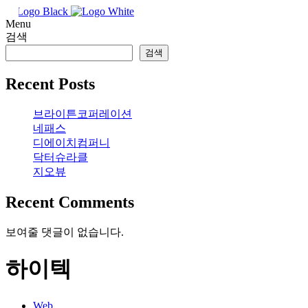
Menu
검색
COMPANY
검색
SERVICE
Recent Posts
브라이튼코퍼레이션
MARKETING
네패스
디에이치컴퍼니
닥터슈라클
DESIGN
지오뷰
Recent Comments
VIDEO
보여줄 댓글이 없습니다.
WEB
하이텍
정부지원사업
Web